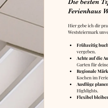
Die besten Ti
Ferienhaus W
Hier gebe ich dir pr
Weststeiermark unve
Frühzeitig buc
vergeben.
Achte auf die Au
Garten für dein
Regionale Märk
Kochen im Feri
Ausflüge planen
Highlights.
Flexibel bleibe