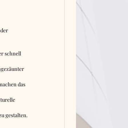
 der 
r schnell 
ngezäunter 
 machen das 
turelle 
zu gestalten.