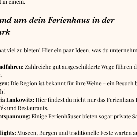
 in einem.
und um dein Ferienhaus in der 
ark
at viel zu bieten! Hier ein paar Ideen, was du unterneh
adfahren:
 Zahlreiche gut ausgeschilderte Wege führen d
.
gen:
 Die Region ist bekannt für ihre Weine – ein Besuch 
h!
ia Lankowitz:
 Hier findest du nicht nur das Ferienhaus 
és und Restaurants.
ntspannung:
 Einige Ferienhäuser bieten sogar private S
lights:
 Museen, Burgen und traditionelle Feste warten au