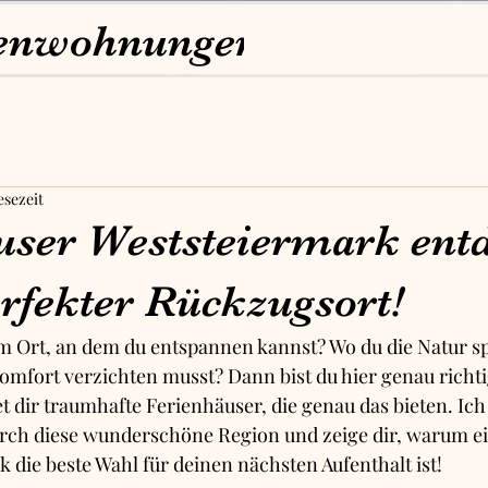
enwohnungen Pabst
esezeit
user Weststeiermark ent
erfekter Rückzugsort!
m Ort, an dem du entspannen kannst? Wo du die Natur sp
omfort verzichten musst? Dann bist du hier genau richti
t dir traumhafte Ferienhäuser, die genau das bieten. Ic
durch diese wunderschöne Region und zeige dir, warum e
k die beste Wahl für deinen nächsten Aufenthalt ist!