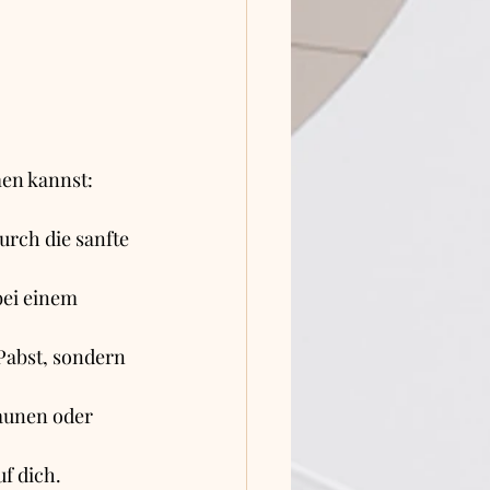
men kannst:
urch die sanfte 
bei einem 
Pabst, sondern 
aunen oder 
f dich.