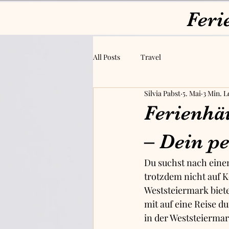
Feri
All Posts
Travel
Silvia Pabst
5. Mai
3 Min. L
Ferienhä
– Dein p
Du suchst nach eine
trotzdem nicht auf K
Weststeiermark biete
mit auf eine Reise 
in der Weststeiermar