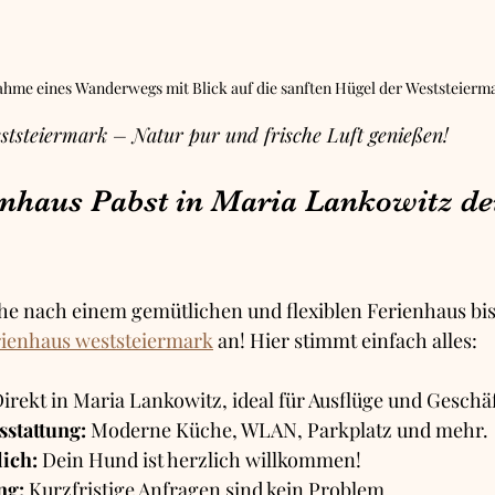
hme eines Wanderwegs mit Blick auf die sanften Hügel der Weststeierm
tsteiermark – Natur pur und frische Luft genießen!
haus Pabst in Maria Lankowitz dei
he nach einem gemütlichen und flexiblen Ferienhaus bis
rienhaus weststeiermark
 an! Hier stimmt einfach alles:
Direkt in Maria Lankowitz, ideal für Ausflüge und Geschä
stattung:
 Moderne Küche, WLAN, Parkplatz und mehr.
ich:
 Dein Hund ist herzlich willkommen!
ng:
 Kurzfristige Anfragen sind kein Problem.