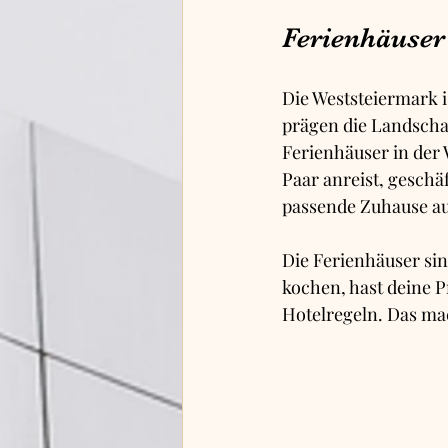
Ferienhäuser
Die Weststeiermark i
prägen die Landschaf
Ferienhäuser in der W
Paar anreist, geschäf
passende Zuhause auf
Die Ferienhäuser sind
kochen, hast deine P
Hotelregeln. Das ma