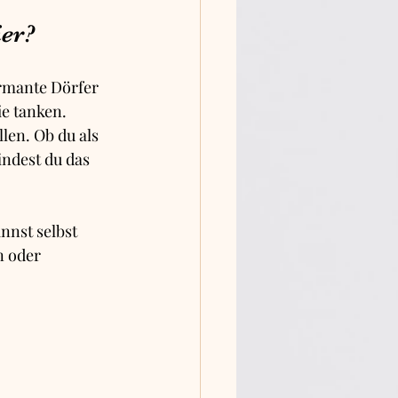
er?
armante Dörfer 
e tanken. 
len. Ob du als 
indest du das 
nnst selbst 
n oder 