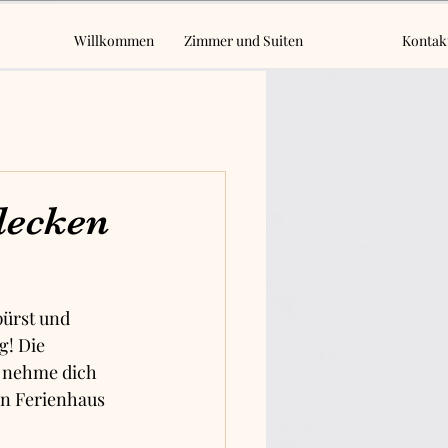
Willkommen
Zimmer und Suiten
Kontak
decken
ürst und 
g! Die 
h nehme dich 
in Ferienhaus 