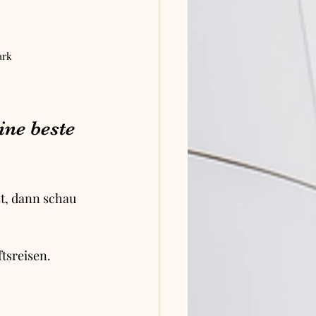
ark
ne beste 
t, dann schau 
ftsreisen.