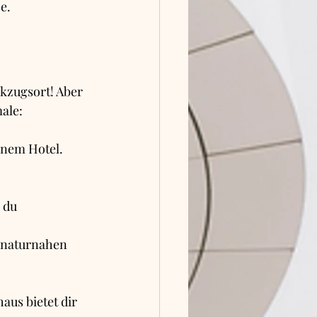
e.
ckzugsort! Aber 
ale:
inem Hotel.
 du 
, naturnahen 
us bietet dir 