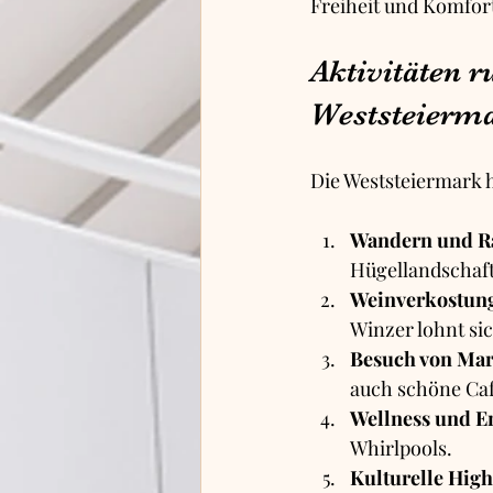
Freiheit und Komfort
Aktivitäten r
Weststeierm
Die Weststeiermark h
Wandern und R
Hügellandschaft
Weinverkostun
Winzer lohnt sic
Besuch von Mar
auch schöne Caf
Wellness und E
Whirlpools.
Kulturelle High